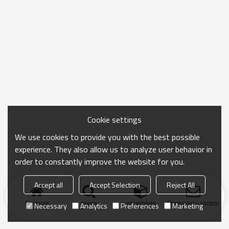
Cookie settings
We use cookies to provide you with the best possible
experience. They also allow us to analyze user behavior in
order to constantly improve the website for you.
Accept all
Accept Selection
Reject All
Главная
поиск
категория
Отправить запрос
Necessary
Analytics
Preferences
Marketing