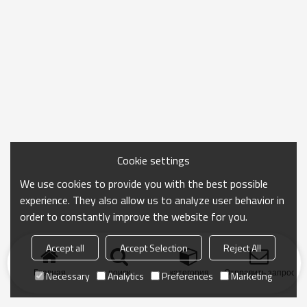
Cookie settings
We use cookies to provide you with the best possible
experience. They also allow us to analyze user behavior in
order to constantly improve the website for you.
Accept all
Accept Selection
Reject All
Главная
поиск
категория
Отправить запрос
Necessary
Analytics
Preferences
Marketing